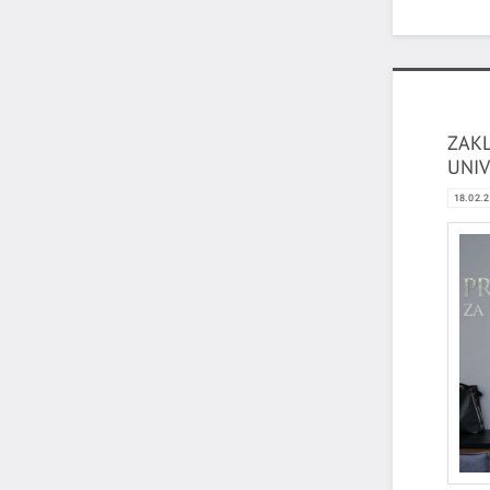
ZAKL
UNIV
NOVO
18.02.