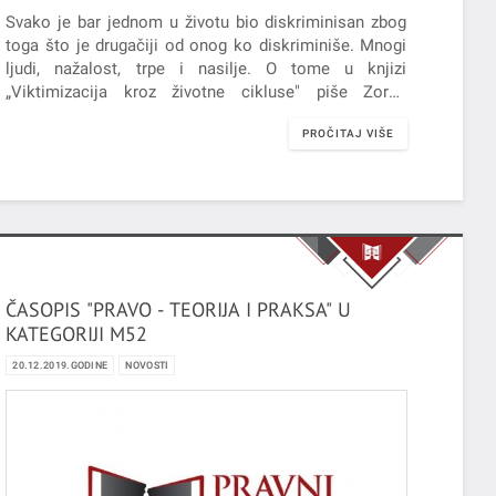
Svako je bar jednom u životu bio diskriminisan zbog
toga što je drugačiji od onog ko diskriminiše. Mnogi
ljudi, nažalost, trpe i nasilje. O tome u knjizi
„Viktimizacija kroz životne cikluse" piše Zoran
Pavlović sumirajući dugogodišnja iskustva na
PROČITAJ VIŠE
poslovima javnog tužioca, profesora prava i
pokrajinskog zaštitnika građana.
ČASOPIS "PRAVO - TEORIJA I PRAKSA" U
KATEGORIJI M52
20.12.2019.GODINE
NOVOSTI