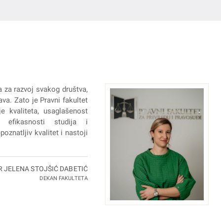
a za razvoj svakog društva,
va. Zato je Pravni fakultet
e kvaliteta, usaglašenost
 efikasnosti studija i
oznatljiv kvalitet i nastoji
R JELENA STOJŠIĆ DABETIĆ
DEKAN FAKULTETA