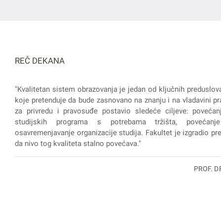
REČ DEKANA
"Kvalitetan sistem obrazovanja je jedan od ključnih preduslov
koje pretenduje da bude zasnovano na znanju i na vladavini pra
za privredu i pravosuđe postavio sledeće ciljeve: povećanj
studijskih programa s potrebama tržišta, povećanje
osavremenjavanje organizacije studija. Fakultet je izgradio prep
da nivo tog kvaliteta stalno povećava."
PROF. D