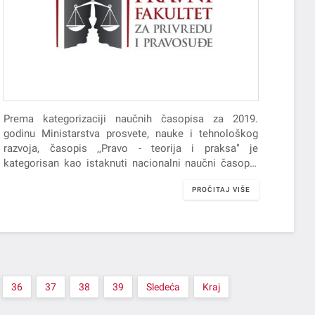
Prema kategorizaciji naučnih časopisa za 2019.
godinu Ministarstva prosvete, nauke i tehnološkog
razvoja, časopis ,,Pravo - teorija i praksa" je
kategorisan kao istaknuti nacionalni naučni časopis
kategorije M52.
PROČITAJ VIŠE
36
37
38
39
Sledeća
Kraj