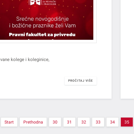
vane kolege i koleginice,
eštavamo vas da fakultet neće raditi od
.2019. do 10.01.2020. god.
PROČITAJ VIŠE
radni dan u novoj godini je ponedeljak 13. januar
Start
Prethodna
30
31
32
33
34
35