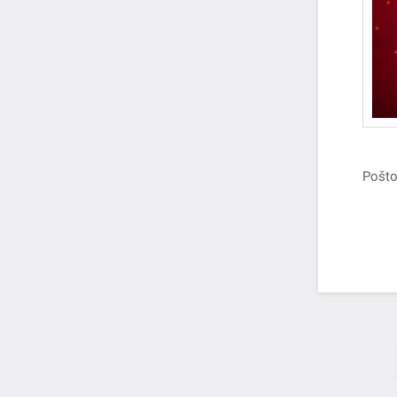
Pošto
Obav
30.12
Prvi 
2020.