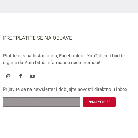
PRETPLATITE SE NA OBJAVE
Pratite nas na
Instagram
-u,
Facebook
-u i
YouTube
-u i budite
sigurni da Vam bitne informacije neće promaći!
Prijavite se na
newsletter
i dobijajte novosti direktno u inbox.