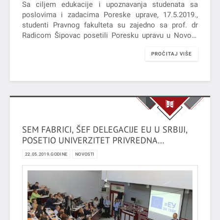
Sa ciljem edukacije i upoznavanja studenata sa
poslovima i zadacima Poreske uprave, 17.5.2019.,
studenti Pravnog fakulteta su zajedno sa prof. dr
Radicom Šipovac posetili Poresku upravu u Novom
Sadu i prisustvovali radnoj praksi.
PROČITAJ VIŠE
SEM FABRICI, ŠEF DELEGACIJE EU U SRBIJI,
POSETIO UNIVERZITET PRIVREDNA
AKADEMIJA U NOVOM SADU
22.05.2019.GODINE
NOVOSTI