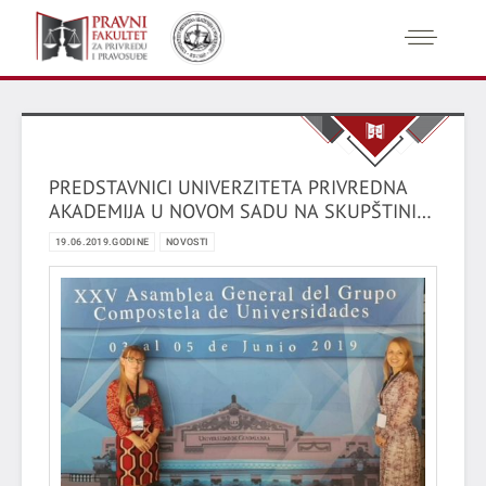
PREDSTAVNICI UNIVERZITETA PRIVREDNA
AKADEMIJA U NOVOM SADU NA SKUPŠTINI
MEĐUNARODNE MREŽE UNIVERZITETA
19.06.2019.GODINE
NOVOSTI
KOMPOSTELA