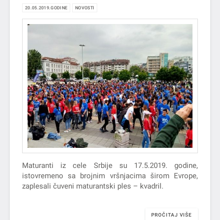
20.05.2019.GODINE
NOVOSTI
Maturanti iz cele Srbije su 17.5.2019. godine,
istovremeno sa brojnim vršnjacima širom Evrope,
zaplesali čuveni maturantski ples – kvadril.
PROČITAJ VIŠE