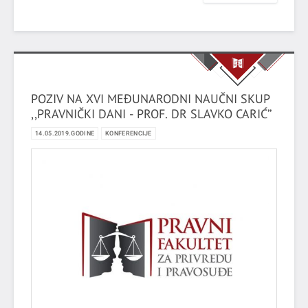
POZIV NA XVI MEĐUNARODNI NAUČNI SKUP
,,PRAVNIČKI DANI - PROF. DR SLAVKO CARIĆ’’
14.05.2019.GODINE
KONFERENCIJE