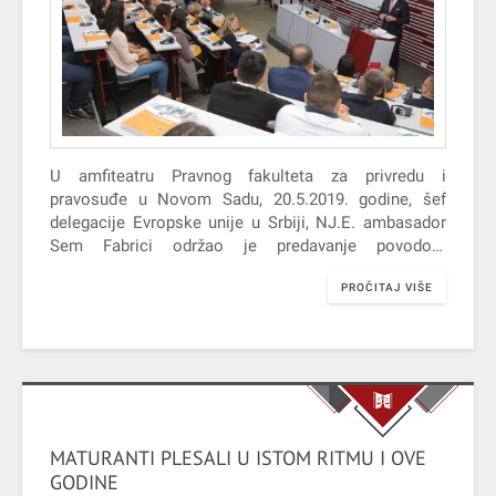
U amfiteatru Pravnog fakulteta za privredu i
pravosuđe u Novom Sadu, 20.5.2019. godine, šef
delegacije Evropske unije u Srbiji, NJ.E. ambasador
Sem Fabrici održao je predavanje povodom
obeležavanja 30 godina od pokretanja Žan Mone
PROČITAJ VIŠE
aktivnosti, koje predstavljaju deo Erazmus +
programa EU. Moderator celokupne manifestacije bio
je prof. dr Vladimir Medović, profesor na Pravnom
fakultetu za privredu i pravosuđe.
MATURANTI PLESALI U ISTOM RITMU I OVE
GODINE