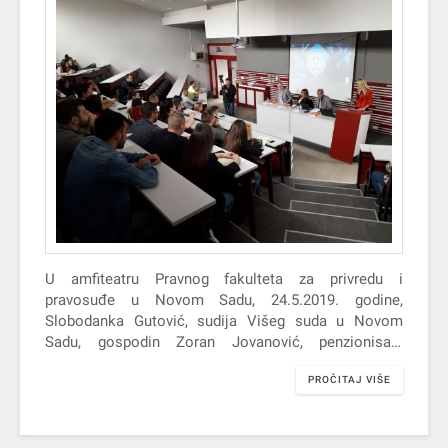
U amfiteatru Pravnog fakulteta za privredu i
pravosuđe u Novom Sadu, 24.5.2019. godine,
Slobodanka Gutović, sudija Višeg suda u Novom
Sadu, gospodin Zoran Jovanović, penzionisani
upravnik Okružnog zatvora i gospodin Miroslav
PROČITAJ VIŠE
Alimpić, sudija Apelacionog suda u Novom Sadu i
vršilac funkcije predsednik višeg suda u Šapcu
ućestvovali su u tribini pod nazivom ,,Društvo i
kaznena politika“.