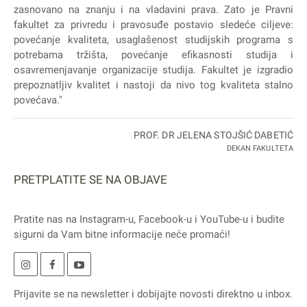
zasnovano na znanju i na vladavini prava. Zato je Pravni
fakultet za privredu i pravosuđe postavio sledeće ciljeve:
povećanje kvaliteta, usaglašenost studijskih programa s
potrebama tržišta, povećanje efikasnosti studija i
osavremenjavanje organizacije studija. Fakultet je izgradio
prepoznatljiv kvalitet i nastoji da nivo tog kvaliteta stalno
povećava."
PROF. DR JELENA STOJŠIĆ DABETIĆ
DEKAN FAKULTETA
PRETPLATITE SE NA OBJAVE
Pratite nas na
Instagram
-u,
Facebook
-u i
YouTube
-u i budite
sigurni da Vam bitne informacije neće promaći!
Prijavite se na
newsletter
i dobijajte novosti direktno u inbox.