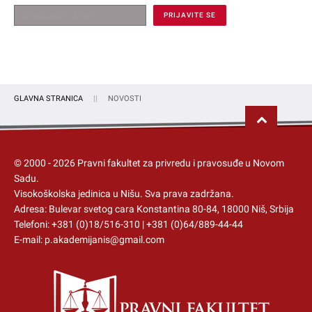
GLAVNA STRANICA
NOVOSTI
© 2000 -
2026
Pravni fakultet za privredu i pravosuđe u Novom
Sadu.
Visokoškolska jedinica u Nišu
. Sva prava zadržana.
Adresa: Bulevar svetog cara Konstantina 80-84, 18000 Niš, Srbija
Telefoni:
+381 (0)18/516-310
|
+381 (0)64/889-44-44
E-mail:
p.akademijanis@gmail.com