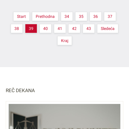
Start
Prethodna
34
35
36
37
38
39
40
41
42
43
Sledeća
Kraj
REČ DEKANA