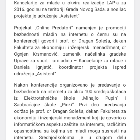
Kancelarije za mlade u okviru realizacije LAP-a za
2016. godinu na teritoriji Grada Novog Sada, a nosilac
projekta je udruženje „Asistent“.
Projekat „Online Predatori“ namenjen je promociji
bezbednosti mladih na internetu o čemu su na
konferenciji govorili prof. dr Dragan Soleša, dekan
Fakulteta za ekonomiju i inženjerski menadžment, dr
Ognjen Krsmanović, zamenik načelinka gradske
Uprave za sport i omladinu – Kancelarije za mlade i
Daniela Ignjatić, koordinator projekta ispred
udruženja „Asistent“ .
Nakon konferencije organizovano je predavanje o
bezbednosti na internetu za blizu 100 srednjoškolaca
iz Elektrotehničke škole „Mihajlo Pupin“ i
Saobraćajne škole „Pinki“. Prvi deo predavanja
održao je prof. dr Dragan Soleša, dekan Fakulteta za
ekonomiju i inženjerski menadžment koji je govorio o
informatičkom aspektu zaštite na internetu, različitim
opasnostima sa kojima se mladi mogu susresti na
internetu. Srednjoškolcima je u drugom delu