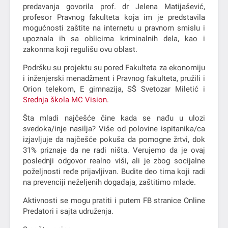
predavanja govorila prof. dr Jelena Matijašević,
profesor Pravnog fakulteta koja im je predstavila
mogućnosti zaštite na internetu u pravnom smislu i
upoznala ih sa oblicima kriminalnih dela, kao i
zakonma koji regulišu ovu oblast.
Podršku su projektu su pored Fakulteta za ekonomiju
i inženjerski menadžment i Pravnog fakulteta, pružili i
Orion telekom, E gimnazija, SŠ Svetozar Miletić i
Srednja škola MC Vision.
Šta mladi najčešće čine kada se nađu u ulozi
svedoka/inje nasilјa? Više od polovine ispitanika/ca
izjavlјuje da najčešće pokuša da pomogne žrtvi, dok
31% priznaje da ne radi ništa. Verujemo da je ovaj
poslednji odgovor realno viši, ali je zbog socijalne
poželјnosti ređe prijavlјivan. Budite deo tima koji radi
na prevenciji neželјenih događaja, zaštitimo mlade.
Aktivnosti se mogu pratiti i putem FB stranice Online
Predatori i sajta udruženja.