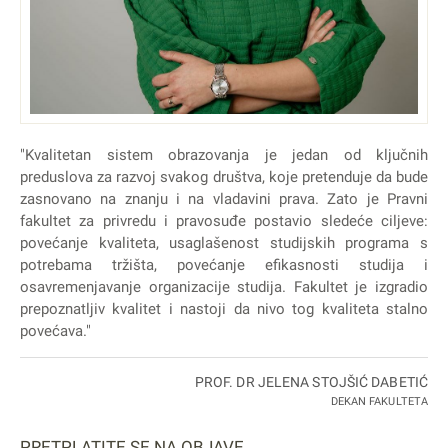
"Kvalitetan sistem obrazovanja je jedan od ključnih
preduslova za razvoj svakog društva, koje pretenduje da bude
zasnovano na znanju i na vladavini prava. Zato je Pravni
fakultet za privredu i pravosuđe postavio sledeće ciljeve:
povećanje kvaliteta, usaglašenost studijskih programa s
potrebama tržišta, povećanje efikasnosti studija i
osavremenjavanje organizacije studija. Fakultet je izgradio
prepoznatljiv kvalitet i nastoji da nivo tog kvaliteta stalno
povećava."
PROF. DR JELENA STOJŠIĆ DABETIĆ
DEKAN FAKULTETA
PRETPLATITE SE NA OBJAVE