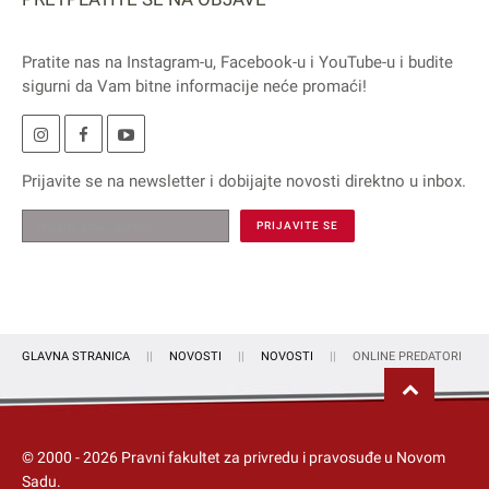
Pratite nas na
Instagram
-u,
Facebook
-u i
YouTube
-u i budite
sigurni da Vam bitne informacije neće promaći!
Prijavite se na
newsletter
i dobijajte novosti direktno u inbox.
GLAVNA STRANICA
NOVOSTI
NOVOSTI
ONLINE PREDATORI
© 2000 -
2026
Pravni fakultet za privredu i pravosuđe u Novom
Sadu.