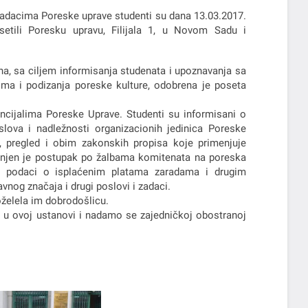
zadacima Poreske uprave studenti su dana 13.03.2017.
tili Poresku upravu, Filijala 1, u Novom Sadu i
a, sa ciljem informisanja studenata i upoznavanja sa
ma i podizanja poreske kulture, odobrena je poseta
ncijalima Poreske Uprave. Studenti su informisani o
slova i nadležnosti organizacionih jedinica Poreske
a, pregled i obim zakonskih propisa koje primenjuje
ašnjen je postupak po žalbama komitenata na poreska
, podaci o isplaćenim platama zaradama i drugim
nog značaja i drugi poslovi i zadaci.
oželela im dobrodošlicu.
 u ovoj ustanovi i nadamo se zajedničkoj obostranoj