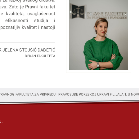
a za razvoj svakog društva,
va. Zato je Pravni fakultet
e kvaliteta, usaglašenost
 efikasnosti studija i
oznatljiv kvalitet i nastoji
R JELENA STOJŠIĆ DABETIĆ
DEKAN FAKULTETA
RAVNOG FAKULTETA ZA PRIVREDU I PRAVOSUĐE PORESKOJ UPRAVI FILIJALA 1, U NO
u.