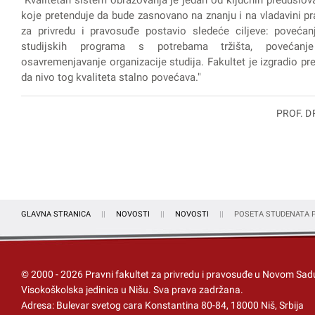
"Kvalitetan sistem obrazovanja je jedan od ključnih preduslov
koje pretenduje da bude zasnovano na znanju i na vladavini pra
za privredu i pravosuđe postavio sledeće ciljeve: povećanj
studijskih programa s potrebama tržišta, povećanje
osavremenjavanje organizacije studija. Fakultet je izgradio prep
da nivo tog kvaliteta stalno povećava."
PROF. D
GLAVNA STRANICA
NOVOSTI
NOVOSTI
POSETA STUDENATA P
© 2000 -
2026
Pravni fakultet za privredu i pravosuđe u Novom Sad
Visokoškolska jedinica u Nišu
. Sva prava zadržana.
Adresa: Bulevar svetog cara Konstantina 80-84, 18000 Niš, Srbija