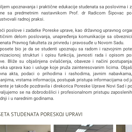
iljem upoznavanja i praktične edukacije studenata sa poslovima i 
ine sa predmetnim nastavnikom Prof. dr Radicom Šipovac pose
ustvovali radnoj praksi.
ći poslove i zadatke Poreske uprave, kao državnog upravnog organ
tičnim delom poslovanja, unapređenja komunikacije sa obveznici
enata Pravnog fakulteta za privredu i pravosuđe u Novom Sadu.
 posete bio je da se studenti upoznaju sa radom i razvojnim pote
nizacionoj strukturi i opisu funkcija, javnosti rada i opisom po
ve. Bliže su objašnjena ovlašćenja, obaveze i načini postupanj
ska uprava kao i usluge koje pruža zainteresovanim licima. Obj
avna akta, podaci o prihodima i rashodima, javnim nabavkama
anjima, vrstama informacija, postupak pristupa informacijama od jav
ente je takođe pozdravila i direkorica Poreske Uprave Novi Sad i p
aljujemo se na dobrodošlici i profesionalnom pristupu zaposlenih
dnji i u narednim godinama.
ETA STUDENATA PORESKOJ UPRAVI