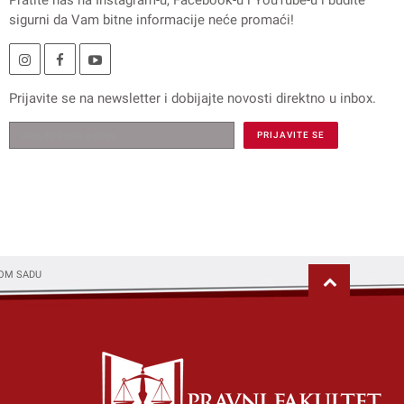
Pratite nas na
Instagram
-u,
Facebook
-u i
YouTube
-u i budite
sigurni da Vam bitne informacije neće promaći!
Prijavite se na
newsletter
i dobijajte novosti direktno u inbox.
VOM SADU