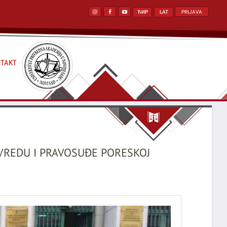
ЋИР
LAT
PRIJAVA
TAKT
VREDU I PRAVOSUĐE PORESKOJ