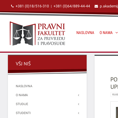
+381 (0)18/516-310
+381 (0)64/889-44-44
p.akademi
|
NASLOVNA
O NAMA
VŠJ NIŠ
PO
UP
NASLOVNA
O NAMA
15.0
STUDIJE
STUDENTI