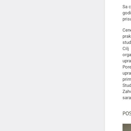
Sa c
god
pris
Cene
prak
stud
Cilj
orga
upra
Pore
upr
prim
Stud
Zahv
sara
POS