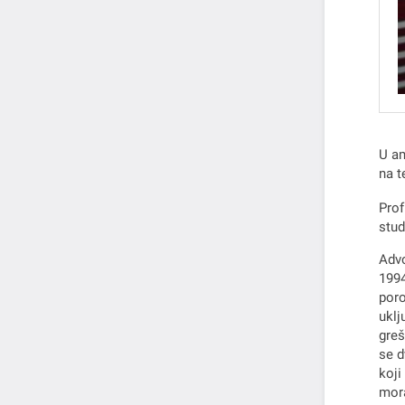
U am
na t
Prof
stud
Advo
1994
poro
uklj
greš
se d
koji
mora