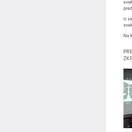
svak
pred
U za
svak
Na k
PRE
ZKP