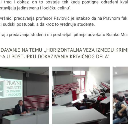
i trag i dokaz, on to postaje tek kada postigne određeni kvali
stavljaju jedinstvenu i logičku celinu’’.
vršnici predavanja profesor Pavlović je istakao da na Pravnom faku
i sudski postupak, a da kroz to vrednuje studente.
raju predavanja studenti su postavljali pitanja advokatu Branku Mun
DAVANJE NA TEMU ,,HORIZONTALNA VEZA IZMEĐU KRIMI
-A U POSTUPKU DOKAZIVANJA KRIVIČNOG DELA"