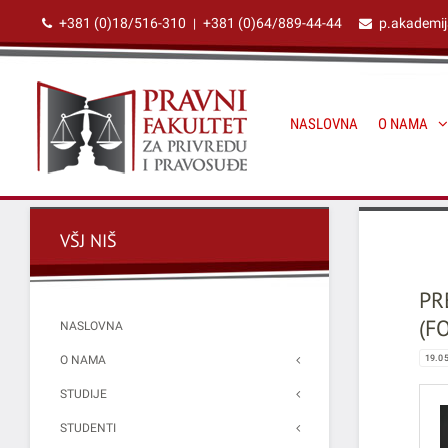
+381 (0)18/516-310
+381 (0)64/889-44-44
p.akademi
|
NASLOVNA
O NAMA
VŠJ NIŠ
PR
(F
NASLOVNA
O NAMA
19.0
STUDIJE
STUDENTI