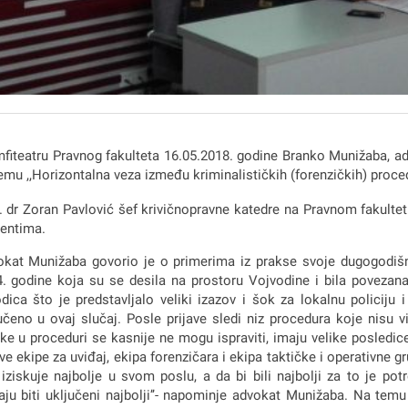
fiteatru Pravnog fakulteta 16.05.2018. godine Branko Munižaba, a
emu ,,Horizontalna veza između kriminalističkih (forenzičkih) proce
. dr Zoran Pavlović šef krivičnopravne katedre na Pravnom fakulte
entima.
kat Munižaba govorio je o primerima iz prakse svoje dugogodišnje
. godine koja su se desila na prostoru Vojvodine i bila povezan
dica što je predstavljalo veliki izazov i šok za lokalnu policiju 
učeno u ovaj slučaj. Posle prijave sledi niz procedura koje nisu vi
ke u proceduri se kasnije ne mogu ispraviti, imaju velike posledic
ve ekipe za uviđaj, ekipa forenzičara i ekipa taktičke i operativne g
 iziskuje najbolje u svom poslu, a da bi bili najbolji za to je pot
ju biti uključeni najbolji’’- napominje advokat Munižaba. Na tem