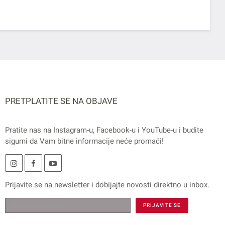
PRETPLATITE SE NA OBJAVE
Pratite nas na
Instagram
-u,
Facebook
-u i
YouTube
-u i budite
sigurni da Vam bitne informacije neće promaći!
Prijavite se na
newsletter
i dobijajte novosti direktno u inbox.