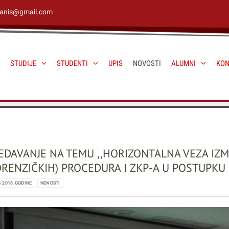
janis@gmail.com
STUDIJE
STUDENTI
UPIS
NOVOSTI
ALUMNI
KON
EDAVANJE NA TEMU ,,HORIZONTALNA VEZA IZM
ORENZIČKIH) PROCEDURA I ZKP-A U POSTUPKU
5.2018.GODINE
NOVOSTI