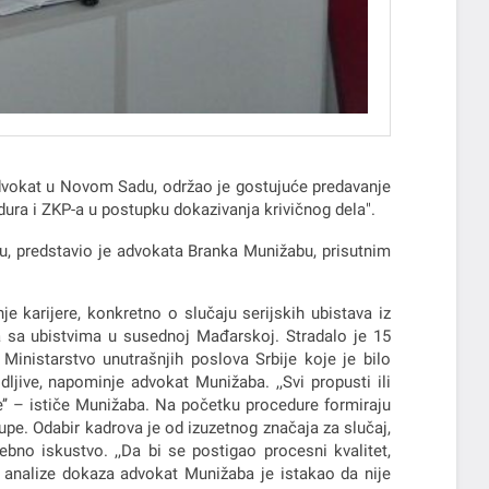
dvokat u Novom Sadu, održao je gostujuće predavanje
dura i ZKP-a u postupku dokazivanja krivičnog dela".
tu, predstavio je advokata Branka Munižabu, prisutnim
 karijere, konkretno o slučaju serijskih ubistava iz
a sa ubistvima u susednoj Mađarskoj. Stradalo je 15
i Ministarstvo unutrašnjih poslova Srbije koje je bilo
dljive, napominje advokat Munižaba. ,,Svi propusti ili
e’’ – ističe Munižaba. Na početku procedure formiraju
rupe. Odabir kadrova je od izuzetnog značaja za slučaj,
rebno iskustvo. ,,Da bi se postigao procesni kvalitet,
u analize dokaza advokat Munižaba je istakao da nije