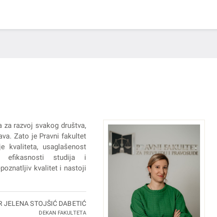
a za razvoj svakog društva,
va. Zato je Pravni fakultet
e kvaliteta, usaglašenost
 efikasnosti studija i
oznatljiv kvalitet i nastoji
R JELENA STOJŠIĆ DABETIĆ
DEKAN FAKULTETA