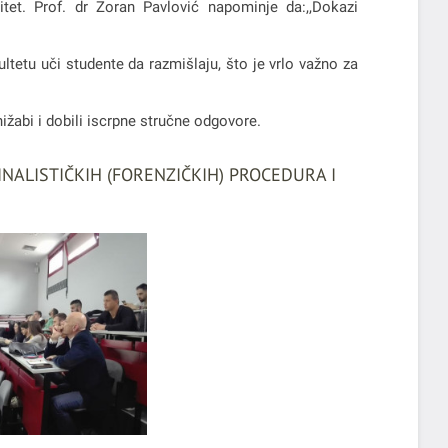
tet. Prof. dr Zoran Pavlović napominje da:,,Dokazi
ltetu uči studente da razmišlaju, što je vrlo važno za
ižabi i dobili iscrpne stručne odgovore.
NALISTIČKIH (FORENZIČKIH) PROCEDURA I