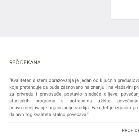
REČ DEKANA
"Kvalitetan sistem obrazovanja je jedan od ključnih preduslov
koje pretenduje da bude zasnovano na znanju i na vladavini pra
za privredu i pravosuđe postavio sledeće ciljeve: povećanj
studijskih programa s potrebama tržišta, povećanje
osavremenjavanje organizacije studija. Fakultet je izgradio prep
da nivo tog kvaliteta stalno povećava."
PROF. D