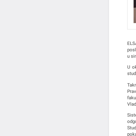
ELSA
posl
u si
U ok
stud
Takm
Prav
faku
Vlad
Sist
odgo
Stud
poka