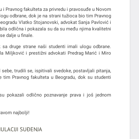
du i Pravnog fakulteta za privredu i pravosuđe u Novom
logu odbrane, dok je na strani tužioca bio tim Pravnog
Beogradu Vlatko Stojanovski, advokat Sanja Pavlović i
bila odlična i pokazala su da su među njima kvalitetni
se dalje u finale.
k sa druge strane naši studenti imali ulogu odbrane.
 Miljković i prestižni advokati Predrag Marić i Miro
ebe, trudili se, ispitivali svedoke, postavljali pitanja,
e tim Pravnog fakulteta u Beogradu, dok su studenti
u pokazali odlično poznavanje prava i još jednom
ravom najbolji!
ULACIJI SUĐENJA