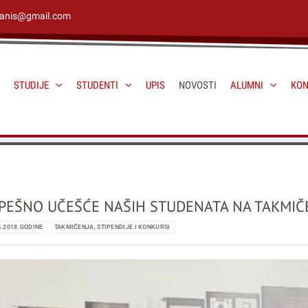
janis@gmail.com
STUDIJE
STUDENTI
UPIS
NOVOSTI
ALUMNI
KON
PEŠNO UČEŠĆE NAŠIH STUDENATA NA TAKMIČE
5.2018.GODINE
TAKMIČENJA, STIPENDIJE I KONKURSI