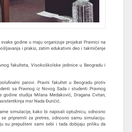
svake godine u maju organizuje projekat Pravnici na
ljavanja i praksi, zatim edukativni deo i takmičenje
vnog fakulteta, Visokoškolske jedinice u Beogradu i
lufinalni parovi. Pravni fakultet u Beogradu protiv
tudenti sa Pravnog iz Novog Sada i studenti Pravnog
te godine studija Milana Medaković, Dragana Cvitan,
sistentkinja msr Nada Đurićić.
same simulacije, kako bi napisali optužnicu, odnosno
 se pripremili za pretres, odnosno samu simulaciju.
 su prepušteni sami sebi i tada dobijaju priliku da