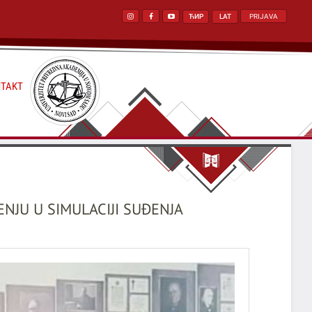
ЋИР
LAT
PRIJAVA
TAKT
NJU U SIMULACIJI SUĐENJA