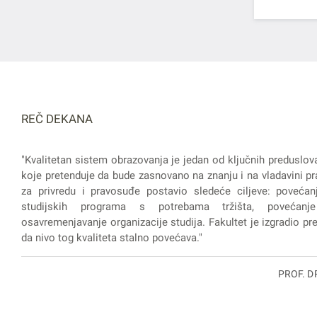
REČ DEKANA
"Kvalitetan sistem obrazovanja je jedan od ključnih preduslov
koje pretenduje da bude zasnovano na znanju i na vladavini pra
za privredu i pravosuđe postavio sledeće ciljeve: povećanj
studijskih programa s potrebama tržišta, povećanje
osavremenjavanje organizacije studija. Fakultet je izgradio prep
da nivo tog kvaliteta stalno povećava."
PROF. D