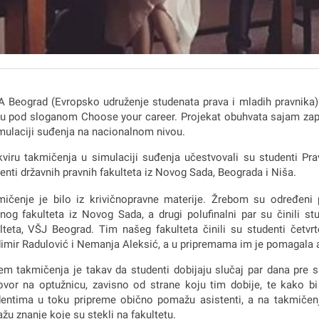
 Beograd (Evropsko udruženje studenata prava i mladih pravnika) 
u pod sloganom Choose your career. Projekat obuhvata sajam zapoš
mulaciji suđenja na nacionalnom nivou.
viru takmičenja u simulaciji suđenja učestvovali su studenti Pra
enti državnih pravnih fakulteta iz Novog Sada, Beograda i Niša.
ičenje je bilo iz krivičnopravne materije. Žrebom su određeni po
nog fakulteta iz Novog Sada, a drugi polufinalni par su činili s
lteta, VŠJ Beograd. Tim našeg fakulteta činili su studenti četvr
imir Radulović i Nemanja Aleksić, a u pripremama im je pomagala a
em takmičenja je takav da studenti dobijaju slučaj par dana pre 
vor na optužnicu, zavisno od strane koju tim dobije, te kako bi
entima u toku pripreme obično pomažu asistenti, a na takmičenju
žu znanje koje su stekli na fakultetu.