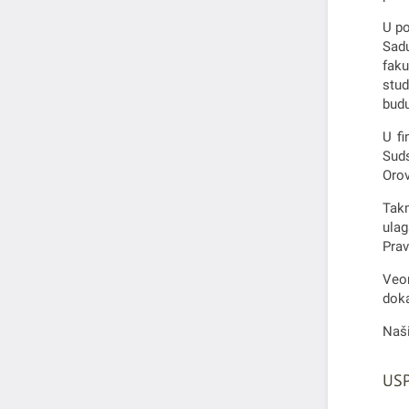
U po
Sadu
faku
stud
budu
U fi
Suds
Orov
Takm
ulag
Prav
Veo
doka
Naši
USP