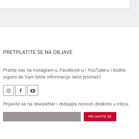
PRETPLATITE SE NA OBJAVE
Pratite nas na
Instagram
-u,
Facebook
-u i
YouTube
-u i budite
sigurni da Vam bitne informacije neće promaći!
Prijavite se na
newsletter
i dobijajte novosti direktno u inbox.