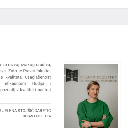
a za razvoj svakog društva,
va. Zato je Pravni fakultet
e kvaliteta, usaglašenost
 efikasnosti studija i
oznatljiv kvalitet i nastoji
R JELENA STOJŠIĆ DABETIĆ
DEKAN FAKULTETA