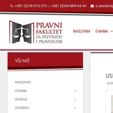
+381 (0)18/516-310
+381 (0)64/889-44-44
p.akademi
|
NASLOVNA
O NAMA
VŠJ NIŠ
US
NASLOVNA
22.0
O NAMA
STUDIJE
STUDENTI