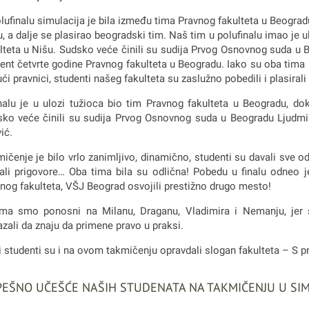
lufinalu simulacija je bila između tima Pravnog fakulteta u Beogra
, a dalje se plasirao beogradski tim. Naš tim u polufinalu imao je u
lteta u Nišu. Sudsko veće činili su sudija Prvog Osnovnog suda u 
ent četvrte godine Pravnog fakulteta u Beogradu. Iako su oba tima 
ći pravnici, studenti našeg fakulteta su zaslužno pobedili i plasirali 
nalu je u ulozi tužioca bio tim Pravnog fakulteta u Beogradu, do
ko veće činili su sudija Prvog Osnovnog suda u Beogradu Ljudmila
ić.
ičenje je bilo vrlo zanimljivo, dinamično, studenti su davali sve od s
ali prigovore… Oba tima bila su odlična! Pobedu u finalu odneo j
nog fakulteta, VŠJ Beograd osvojili prestižno drugo mesto!
ma smo ponosni na Milanu, Draganu, Vladimira i Nemanju, jer s
zali da znaju da primene pravo u praksi.
 studenti su i na ovom takmičenju opravdali slogan fakulteta – S p
EŠNO UČEŠĆE NAŠIH STUDENATA NA TAKMIČENJU U SIM