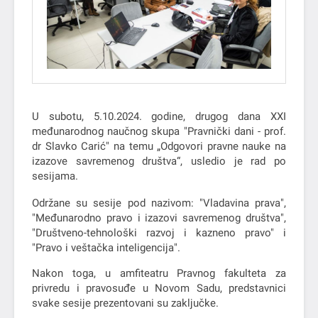
U subotu, 5.10.2024. godine, drugog dana XXI
međunarodnog naučnog skupa "Pravnički dani - prof.
dr Slavko Carić" na temu „Odgovori pravne nauke na
izazove savremenog društva“, usledio je rad po
sesijama.
Održane su sesije pod nazivom: "Vladavina prava",
"Međunarodno pravo i izazovi savremenog društva",
"Društveno-tehnološki razvoj i kazneno pravo" i
"Pravo i veštačka inteligencija".
Nakon toga, u amfiteatru Pravnog fakulteta za
privredu i pravosuđe u Novom Sadu, predstavnici
svake sesije prezentovani su zaključke.