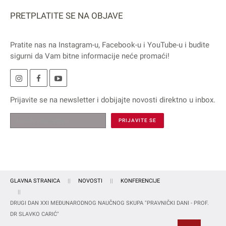
PRETPLATITE SE NA OBJAVE
Pratite nas na
Instagram
-u,
Facebook
-u i
YouTube
-u i budite
sigurni da Vam bitne informacije neće promaći!
Prijavite se na
newsletter
i dobijajte novosti direktno u inbox.
GLAVNA STRANICA
NOVOSTI
KONFERENCIJE
DRUGI DAN XXI MEĐUNARODNOG NAUČNOG SKUPA "PRAVNIČKI DANI - PROF.
DR SLAVKO CARIĆ"