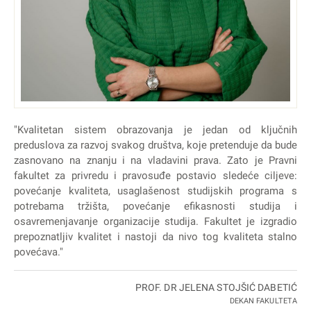
"Kvalitetan sistem obrazovanja je jedan od ključnih
preduslova za razvoj svakog društva, koje pretenduje da bude
zasnovano na znanju i na vladavini prava. Zato je Pravni
fakultet za privredu i pravosuđe postavio sledeće ciljeve:
povećanje kvaliteta, usaglašenost studijskih programa s
potrebama tržišta, povećanje efikasnosti studija i
osavremenjavanje organizacije studija. Fakultet je izgradio
prepoznatljiv kvalitet i nastoji da nivo tog kvaliteta stalno
povećava."
PROF. DR JELENA STOJŠIĆ DABETIĆ
DEKAN FAKULTETA