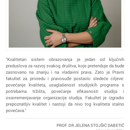
"Kvalitetan sistem obrazovanja je jedan od ključnih
preduslova za razvoj svakog društva, koje pretenduje da bude
zasnovano na znanju i na vladavini prava. Zato je Pravni
fakultet za privredu i pravosuđe postavio sledeće ciljeve:
povećanje kvaliteta, usaglašenost studijskih programa s
potrebama tržišta, povećanje efikasnosti studija i
osavremenjavanje organizacije studija. Fakultet je izgradio
prepoznatljiv kvalitet i nastoji da nivo tog kvaliteta stalno
povećava."
PROF. DR JELENA STOJŠIĆ DABETIĆ