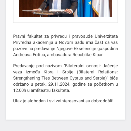
Pravni fakultet za privredu i pravosuđe Univerziteta
Privredna akademija u Novom Sadu ima čast da vas
pozove na predavanje Njegove Ekselencije gospodina
Andreasa Fotiua, ambasadora Republike Kipar.
Predavanje pod nazivom "Bilateralni odnosi: Jačenje
veza između Kipra i Srbije (Bilateral Relations:
Strengthening Ties Between Cyprus and Serbia)" biće
održano u petak, 29.11.2024. godine sa početkom u
12.00h u amfiteatru fakulteta.
Ulaz je slobodan i svi zainteresovani su dobrodošli!