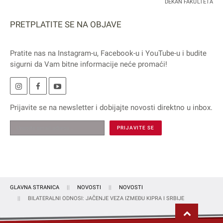
DEKAN FAKULTETA
PRETPLATITE SE NA OBJAVE
Pratite nas na
Instagram
-u,
Facebook
-u i
YouTube
-u i budite
sigurni da Vam bitne informacije neće promaći!
Prijavite se na
newsletter
i dobijajte novosti direktno u inbox.
GLAVNA STRANICA
NOVOSTI
NOVOSTI
BILATERALNI ODNOSI: JAČENJE VEZA IZMEĐU KIPRA I SRBIJE