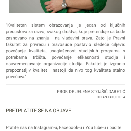
"Kvalitetan sistem obrazovanja je jedan od ključnih
preduslova za razvoj svakog društva, koje pretenduje da bude
zasnovano na znanju i na vladavini prava. Zato je Pravni
fakultet za privredu i pravosuđe postavio sledeće ciljeve:
povećanje kvaliteta, usaglašenost studijskih programa s
potrebama tržišta, povećanje efikasnosti studija i
osavremenjavanje organizacije studija. Fakultet je izgradio
prepoznatljiv kvalitet i nastoji da nivo tog kvaliteta stalno
povećava."
PROF. DR JELENA STOJŠIĆ DABETIĆ
DEKAN FAKULTETA
PRETPLATITE SE NA OBJAVE
Pratite nas na
Instagram
-u,
Facebook
-u i
YouTube
-u i budite