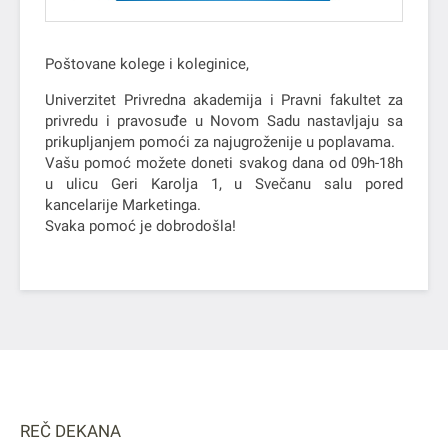
Poštovane kolege i koleginice,
Univerzitet Privredna akademija i Pravni fakultet za
privredu i pravosuđe u Novom Sadu nastavljaju sa
prikupljanjem pomoći za najugroženije u poplavama.
Vašu pomoć možete doneti svakog dana od 09h-18h
u ulicu Geri Karolja 1, u Svečanu salu pored
kancelarije Marketinga.
Svaka pomoć je dobrodošla!
REČ DEKANA