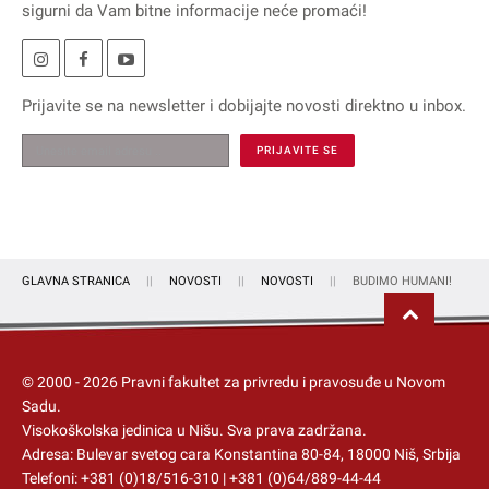
sigurni da Vam bitne informacije neće promaći!
Prijavite se na
newsletter
i dobijajte novosti direktno u inbox.
GLAVNA STRANICA
NOVOSTI
NOVOSTI
BUDIMO HUMANI!
© 2000 -
2026
Pravni fakultet za privredu i pravosuđe u Novom
Sadu.
Visokoškolska jedinica u Nišu
. Sva prava zadržana.
Adresa: Bulevar svetog cara Konstantina 80-84, 18000 Niš, Srbija
Telefoni:
+381 (0)18/516-310
|
+381 (0)64/889-44-44