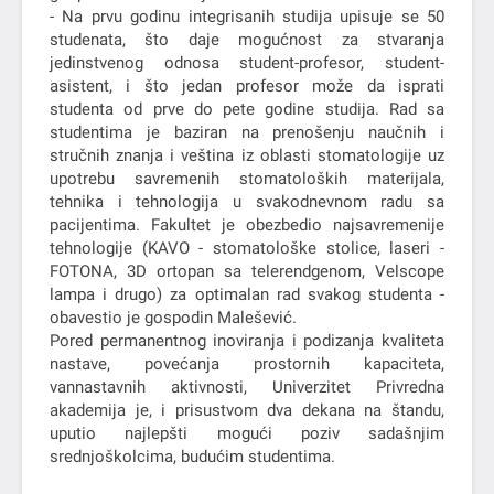
- Na prvu godinu integrisanih studija upisuje se 50
studenata, što daje mogućnost za stvaranja
jedinstvenog odnosa student-profesor, student-
asistent, i što jedan profesor može da isprati
studenta od prve do pete godine studija. Rad sa
studentima je baziran na prenošenju naučnih i
stručnih znanja i veština iz oblasti stomatologije uz
upotrebu savremenih stomatoloških materijala,
tehnika i tehnologija u svakodnevnom radu sa
pacijentima. Fakultet je obezbedio najsavremenije
tehnologije (KAVO - stomatološke stolice, laseri -
FOTONA, 3D ortopan sa telerendgenom, Velscope
lampa i drugo) za optimalan rad svakog studenta -
obavestio je gospodin Malešević.
Pored permanentnog inoviranja i podizanja kvaliteta
nastave, povećanja prostornih kapaciteta,
vannastavnih aktivnosti, Univerzitet Privredna
akademija je, i prisustvom dva dekana na štandu,
uputio najlepšti mogući poziv sadašnjim
srednjoškolcima, budućim studentima.