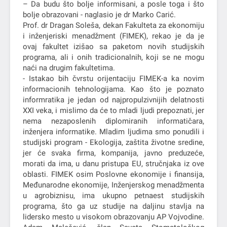
– Da budu što bolje informisani, a posle toga i što
bolje obrazovani - naglasio je dr Marko Carić.
Prof. dr Dragan Soleša, dekan Fakulteta za ekonomiju
i inženjeriski menadžment (FIMEK), rekao je da je
ovaj fakultet izišao sa paketom novih studijskih
programa, ali i onih tradicionalnih, koji se ne mogu
naći na drugim fakultetima.
- Istakao bih čvrstu orijentaciju FIMEK-a ka novim
informacionih tehnologijama. Kao što je poznato
informratika je jedan od najpropulzivnijih delatnosti
XXI veka, i mislimo da će to mladi ljudi prepoznati, jer
nema nezaposlenih diplomiranih informatičara,
inženjera informatike. Mladim ljudima smo ponudili i
studijski program - Ekologija, zaštita životne sredine,
jer će svaka firma, kompanija, javno preduzeće,
morati da ima, u danu pristupa EU, stručnjaka iz ove
oblasti. FIMEK osim Poslovne ekonomije i finansija,
Međunarodne ekonomije, Inženjerskog menadžmenta
u agrobiznisu, ima ukupno petnaest studijskih
programa, što ga uz studije na daljinu stavlja na
lidersko mesto u visokom obrazovanju AP Vojvodine.