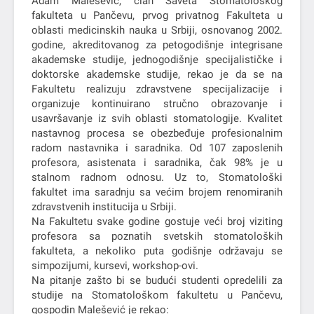
Adam Malešević, član Saveta Stomatološkog
fakulteta u Pančevu, prvog privatnog Fakulteta u
oblasti medicinskih nauka u Srbiji, osnovanog 2002.
godine, akreditovanog za petogodišnje integrisane
akademske studije, jednogodišnje specijalističke i
doktorske akademske studije, rekao je da se na
Fakultetu realizuju zdravstvene specijalizacije i
organizuje kontinuirano stručno obrazovanje i
usavršavanje iz svih oblasti stomatologije. Kvalitet
nastavnog procesa se obezbeđuje profesionalnim
radom nastavnika i saradnika. Od 107 zaposlenih
profesora, asistenata i saradnika, čak 98% je u
stalnom radnom odnosu. Uz to, Stomatološki
fakultet ima saradnju sa većim brojem renomiranih
zdravstvenih institucija u Srbiji.
Na Fakultetu svake godine gostuje veći broj viziting
profesora sa poznatih svetskih stomatoloških
fakulteta, a nekoliko puta godišnje održavaju se
simpozijumi, kursevi, workshop-ovi.
Na pitanje zašto bi se budući studenti opredelili za
studije na Stomatološkom fakultetu u Pančevu,
gospodin Malešević je rekao: