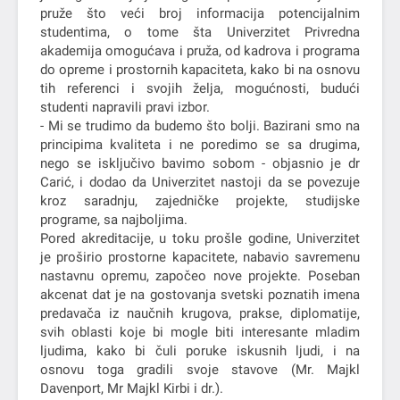
pruže što veći broj informacija potencijalnim
studentima, o tome šta Univerzitet Privredna
akademija omogućava i pruža, od kadrova i programa
do opreme i prostornih kapaciteta, kako bi na osnovu
tih referenci i svojih želja, mogućnosti, budući
studenti napravili pravi izbor.
- Mi se trudimo da budemo što bolji. Bazirani smo na
principima kvaliteta i ne poredimo se sa drugima,
nego se isključivo bavimo sobom - objasnio je dr
Carić, i dodao da Univerzitet nastoji da se povezuje
kroz saradnju, zajedničke projekte, studijske
programe, sa najboljima.
Pored akreditacije, u toku prošle godine, Univerzitet
je proširio prostorne kapacitete, nabavio savremenu
nastavnu opremu, započeo nove projekte. Poseban
akcenat dat je na gostovanja svetski poznatih imena
predavača iz naučnih krugova, prakse, diplomatije,
svih oblasti koje bi mogle biti interesante mladim
ljudima, kako bi čuli poruke iskusnih ljudi, i na
osnovu toga gradili svoje stavove (Mr. Majkl
Davenport, Mr Majkl Kirbi i dr.).