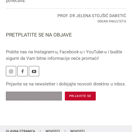
povećava."
PROF. DR JELENA STOJŠIĆ DABETIĆ
DEKAN FAKULTETA
PRETPLATITE SE NA OBJAVE
Pratite nas na
Instagram
-u,
Facebook
-u i
YouTube
-u i budite
sigurni da Vam bitne informacije neće promaći!
Prijavite se na
newsletter
i dobijajte novosti direktno u inbox.
GLAVNA STRANICA
NOVOSTI
NOVOSTI