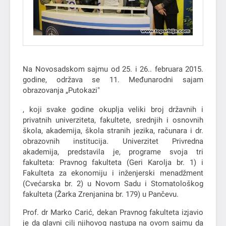
Na Novosadskom sajmu od 25. i 26.. februara 2015.
godine, održava se 11. Međunarodni sajam
obrazovanja „Putokazi"
, koji svake godine okuplja veliki broj državnih i
privatnih univerziteta, fakultete, srednjih i osnovnih
škola, akademija, škola stranih jezika, računara i dr.
obrazovnih institucija. Univerzitet Privredna
akademija, predstavila je, programe svoja tri
fakulteta: Pravnog fakulteta (Geri Karolja br. 1) i
Fakulteta za ekonomiju i inženjerski menadžment
(Cvećarska br. 2) u Novom Sadu i Stomatološkog
fakulteta (Žarka Zrenjanina br. 179) u Pančevu.
Prof. dr Marko Carić, dekan Pravnog fakulteta izjavio
je da glavni cilj njihovog nastupa na ovom sajmu da