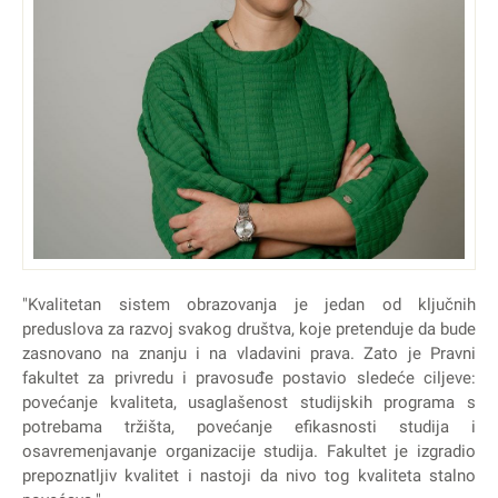
"Kvalitetan sistem obrazovanja je jedan od ključnih
preduslova za razvoj svakog društva, koje pretenduje da bude
zasnovano na znanju i na vladavini prava. Zato je Pravni
fakultet za privredu i pravosuđe postavio sledeće ciljeve:
povećanje kvaliteta, usaglašenost studijskih programa s
potrebama tržišta, povećanje efikasnosti studija i
osavremenjavanje organizacije studija. Fakultet je izgradio
prepoznatljiv kvalitet i nastoji da nivo tog kvaliteta stalno