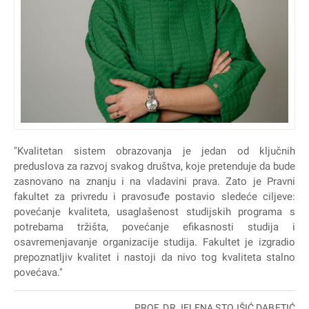
"Kvalitetan sistem obrazovanja je jedan od ključnih
preduslova za razvoj svakog društva, koje pretenduje da bude
zasnovano na znanju i na vladavini prava. Zato je Pravni
fakultet za privredu i pravosuđe postavio sledeće ciljeve:
povećanje kvaliteta, usaglašenost studijskih programa s
potrebama tržišta, povećanje efikasnosti studija i
osavremenjavanje organizacije studija. Fakultet je izgradio
prepoznatljiv kvalitet i nastoji da nivo tog kvaliteta stalno
povećava."
PROF. DR JELENA STOJŠIĆ DABETIĆ