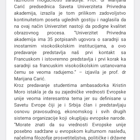
razmotrili mogućnosti saradnje. Prof. dr Marijana
Carić predsednica Saveta Univerziteta Privredna
akademija, izrazila je tom prilikom zadovoljstvo
kontinuitetom poseta uglednih gostiju i naglasila da
na ovaj način Univerzitet nastoji da podigne kvalitet
obrazovnog procesa. “Univerzitet Privredna
akademija ima 35 potpisanih ugovora o saradnji sa
inostarnim visokoškolskim institucijama, a ovo
predavanje predstavlja naš prvi kontakt sa
Francuskom i istovremno predstavlja i prvi korak ka
saradnji sa francuskim visokoškolskim ustanovama
čemu se veoma radujemo.“ – izjavila je prof. dr
Marijana Carić.
Kroz predavanje studentima ambasadorka Kristin
Moro istakla je da su zajedničke vrednosti Evropske
unije veoma interesantna tema jer su definisane u
Savetu Evrope čiji je i Srbija član i predstavljaju
osnovu pravosudnog, ekonomskog i svih drugih
sistema organizacije koji okupljaju evropske narode.
“Morate znati da su vrednosti Evropske unije
posebno sadržane u evropskom kulturnom nasleđu,
načelima filozofije prosvetiteljstva, političke i državne