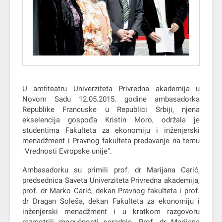
U amfiteatru Univerziteta Privredna akademija u
Novom Sadu 12.05.2015. godine ambasadorka
Republike Francuske u Republici Srbiji, njena
ekselencija gospođa Kristin Moro, održala je
studentima Fakulteta za ekonomiju i inženjerski
menadžment i Pravnog fakulteta predavanje na temu
"Vrednosti Evropske unije".
Ambasadorku su primili prof. dr Marijana Carić,
predsednica Saveta Univerziteta Privredna akademija,
prof. dr Marko Carić, dekan Pravnog fakulteta i prof.
dr Dragan Soleša, dekan Fakulteta za ekonomiju i
inženjerski menadžment i u kratkom razgovoru