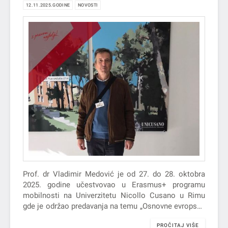
U OKVIRU ERASMUS+ PROGRAMA
12.11.2025.GODINE
NOVOSTI
MOBILNOSTI
Prof. dr Vladimir Medović je od 27. do 28. oktobra
2025. godine učestvovao u Erasmus+ programu
mobilnosti na Univerzitetu Nicollo Cusano u Rimu
gde je održao predavanja na temu „Osnovne evropske
vrednosti“ studentima…
PROČITAJ VIŠE