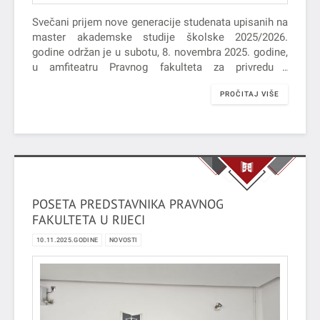
Svečani prijem nove generacije studenata upisanih na
master akademske studije školske 2025/2026.
godine održan je u subotu, 8. novembra 2025. godine,
u amfiteatru Pravnog fakulteta za privredu i
pravosuđe u Novom Sadu.
PROČITAJ VIŠE
POSETA PREDSTAVNIKA PRAVNOG
FAKULTETA U RIJECI
10.11.2025.GODINE
NOVOSTI