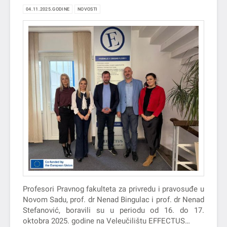
POSETI VELEUČILIŠTU EFFECTUS U ZAGREBU
04.11.2025.GODINE
NOVOSTI
U OKVIRU ERASMUS+ PROGRAMA
MOBILNOSTI
Profesori Pravnog fakulteta za privredu i pravosuđe u
Novom Sadu, prof. dr Nenad Bingulac i prof. dr Nenad
Stefanović, boravili su u periodu od 16. do 17.
oktobra 2025. godine na Veleučilištu EFFECTUS…