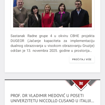
Sastanak Radne grupe 4 u okviru CBHE projekta
DUGEOR (Jačanje kapaciteta za implementaciju
dualnog obrazovanja u visokom obrazovanju Gruzije)
održan je 13. novembra 2025. godine u prostorijama
Nacionalnog centra za unapređenje kvaliteta
PROČITAJ VIŠE
obrazovanja…
PROF. DR VLADIMIR MEDOVIĆ U POSETI
UNIVERZITETU NICCOLLO CUSANO U ITALIJI