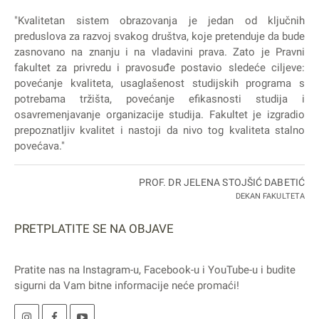
"Kvalitetan sistem obrazovanja je jedan od ključnih
preduslova za razvoj svakog društva, koje pretenduje da bude
zasnovano na znanju i na vladavini prava. Zato je Pravni
fakultet za privredu i pravosuđe postavio sledeće ciljeve:
povećanje kvaliteta, usaglašenost studijskih programa s
potrebama tržišta, povećanje efikasnosti studija i
osavremenjavanje organizacije studija. Fakultet je izgradio
prepoznatljiv kvalitet i nastoji da nivo tog kvaliteta stalno
povećava."
PROF. DR JELENA STOJŠIĆ DABETIĆ
DEKAN FAKULTETA
PRETPLATITE SE NA OBJAVE
Pratite nas na
Instagram
-u,
Facebook
-u i
YouTube
-u i budite
sigurni da Vam bitne informacije neće promaći!