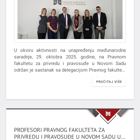
U okviru aktivnosti na unapređenju međunarodne
saradnje, 29. oktobra 2025. godine, na Pravnom
fakultetu za privredu i pravosuđe u Novom Sadu
održan je sastanak sa delegacijom Pravnog fakulteta
u Rijeci koju su činili…
PROČITAJ VIŠE
PROFESORI PRAVNOG FAKULTETA ZA
PRIVREDU I PRAVOSUĐE U NOVOM SADU U