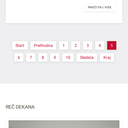
PROČITAJ VIŠE
Start
Prethodna
1
2
3
4
5
6
7
8
9
10
Sledeća
Kraj
REČ DEKANA