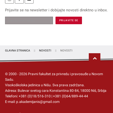
Prijavite se na
newsletter
i dobijajte novosti direktno u inbox.
GLAVNA STRANICA
NOVOSTI
NOVOSTI
© 2000 -
2026
Pravni fakultet za privredu i pravosuđe u Novom
Sadu.
Visokoškolska jedinica u Nišu
. Sva prava zadržana.
Adresa: Bulevar svetog cara Konstantina 80-84, 18000 Niš, Srbija
Telefoni:
+381 (0)18/516-310
|
+381 (0)64/889-44-44
E-mail:
p.akademijanis@gmail.com