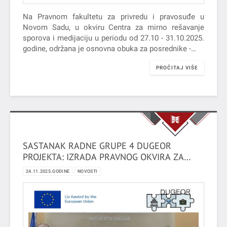
Na Pravnom fakultetu za privredu i pravosuđe u
Novom Sadu, u okviru Centra za mirno rešavanje
sporova i medijaciju u periodu od 27.10 - 31.10.2025.
godine, održana je osnovna obuka za posrednike -…
PROČITAJ VIŠE
SASTANAK RADNE GRUPE 4 DUGEOR
PROJEKTA: IZRADA PRAVNOG OKVIRA ZA
DUALNO VISOKO OBRAZOVANJE
24.11.2025.GODINE
NOVOSTI