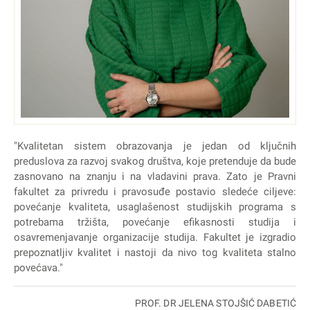
"Kvalitetan sistem obrazovanja je jedan od ključnih
preduslova za razvoj svakog društva, koje pretenduje da bude
zasnovano na znanju i na vladavini prava. Zato je Pravni
fakultet za privredu i pravosuđe postavio sledeće ciljeve:
povećanje kvaliteta, usaglašenost studijskih programa s
potrebama tržišta, povećanje efikasnosti studija i
osavremenjavanje organizacije studija. Fakultet je izgradio
prepoznatljiv kvalitet i nastoji da nivo tog kvaliteta stalno
povećava."
PROF. DR JELENA STOJŠIĆ DABETIĆ