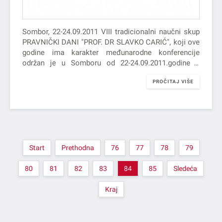
Sombor, 22-24.09.2011 VIII tradicionalni naučni skup
PRAVNIČKI DANI "PROF. DR SLAVKO CARIĆ", koji ove
godine ima karakter međunarodne konferencije
održan je u Somboru od 22-24.09.2011.godine u
kongesnoj sali hotela „Internacion“ sa temom
PROČITAJ VIŠE
„Aktuelne…
Start
Prethodna
76
77
78
79
80
81
82
83
84
85
Sledeća
Kraj