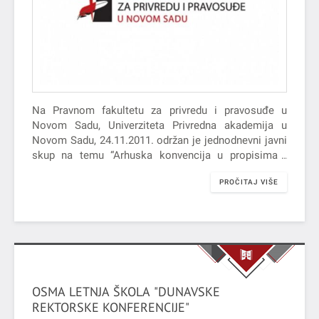
Na Pravnom fakultetu za privredu i pravosuđe u
Novom Sadu, Univerziteta Privredna akademija u
Novom Sadu, 24.11.2011. održan je jednodnevni javni
skup na temu “Arhuska konvencija u propisima i
praksi Republike Srbije“. Skup…
PROČITAJ VIŠE
OSMA LETNJA ŠKOLA "DUNAVSKE
REKTORSKE KONFERENCIJE"