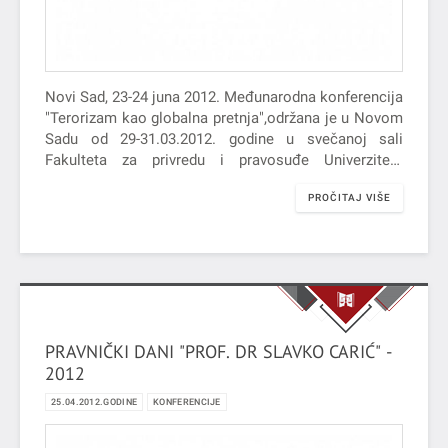
Novi Sad, 23-24 juna 2012. Međunarodna konferencija
"Terorizam kao globalna pretnja",održana je u Novom
Sadu od 29-31.03.2012. godine u svečanoj sali
Fakulteta za privredu i pravosuđe Univerziteta
Privredna akademija, koji je uz Centar…
PROČITAJ VIŠE
PRAVNIČKI DANI "PROF. DR SLAVKO CARIĆ" -
2012
25.04.2012.GODINE
KONFERENCIJE