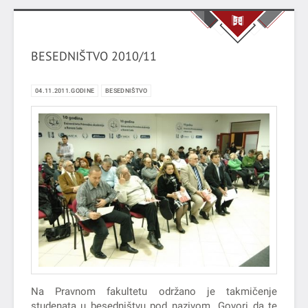
BESEDNIŠTVO 2010/11
04.11.2011.GODINE
BESEDNIŠTVO
Na Pravnom fakultetu održano je takmičenje
studenata u besedništvu pod nazivom „Govori da te