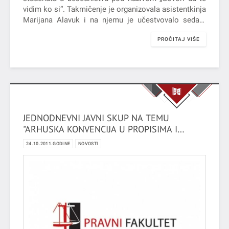
vidim ko si“. Takmičenje je organizovala asistentkinja
Marijana Alavuk i na njemu je učestvovalo sedam
studenata sa svojim autorskim…
PROČITAJ VIŠE
JEDNODNEVNI JAVNI SKUP NA TEMU
"ARHUSKA KONVENCIJA U PROPISIMA I
PRAKSI REPUBLIKE SRBIJE"
24.10.2011.GODINE
NOVOSTI