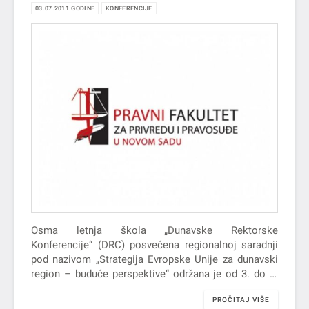
03.07.2011.GODINE
KONFERENCIJE
Osma letnja škola „Dunavske Rektorske
Konferencije“ (DRC) posvećena regionalnoj saradnji
pod nazivom „Strategija Evropske Unije za dunavski
region – buduće perspektive“ održana je od 3. do 9.
jula u Beču. Ovaj skup se…
PROČITAJ VIŠE